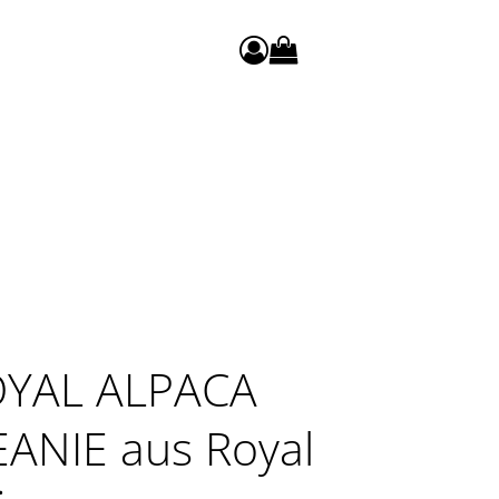
0
Warenkorb anzeigen. Sie h
OYAL ALPACA
ANIE aus Royal