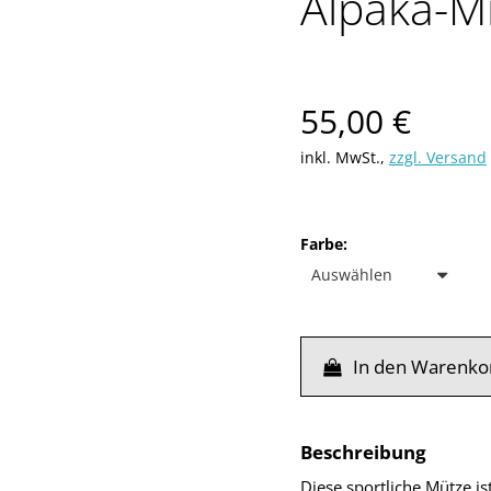
Alpaka-M
Verkaufsprei
55,00 €
inkl. MwSt.
,
zzgl. Versand
Farbe
:
In den Warenko
Beschreibung
Diese sportliche Mütze ist