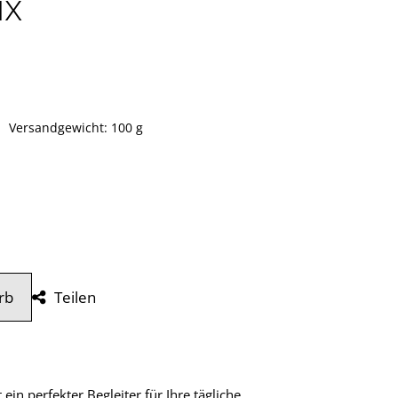
ix
s: 55,00 €
Versandgewicht: 100 g
rb
Teilen
 ein perfekter Begleiter für Ihre tägliche