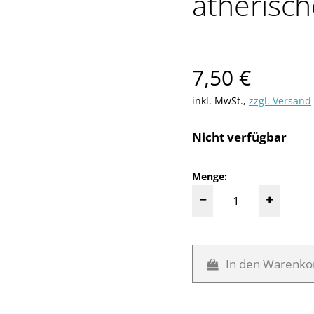
ätherisc
Verkaufsprei
7,50 €
inkl. MwSt.
,
zzgl. Versand
Nicht verfügbar
Menge:
In den Warenko