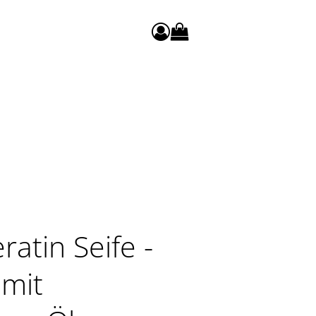
0
Warenkorb anzeigen. Sie h
ratin Seife -
 mit