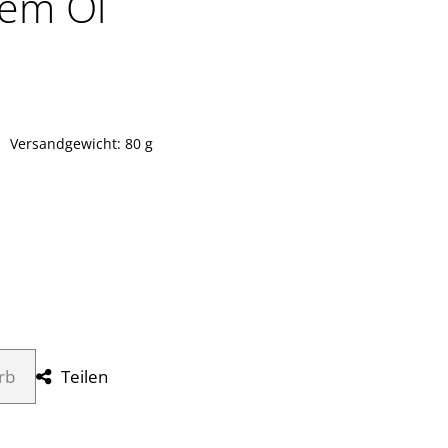
hem Öl
s: 7,50 €
Versandgewicht: 80 g
rb
Teilen