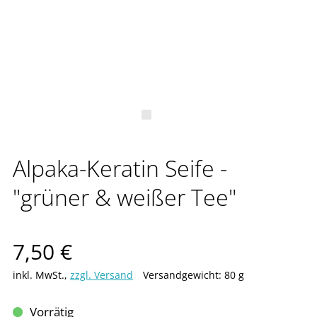
Alpaka-Keratin Seife -
"grüner & weißer Tee"
Verkaufspreis: 7,50 €
7,50 €
inkl. MwSt.
,
zzgl. Versand
Versandgewicht: 80 g
Vorrätig