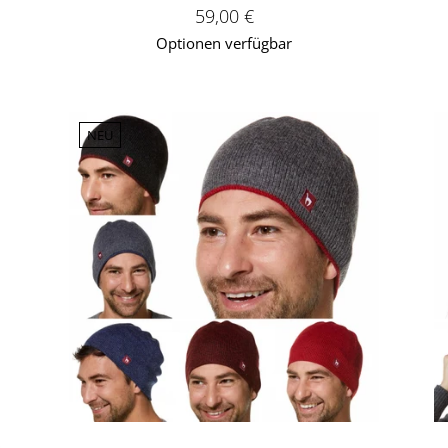
€
Verkaufspreis: 59,00 €
59,00 €
Optionen verfügbar
NEU