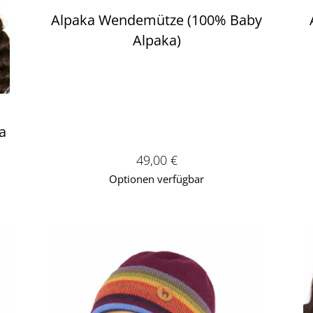
Alpaka Wendemütze (100% Baby
Alpaka)
a
€
Verkaufspreis: 49,00 €
49,00 €
Optionen verfügbar