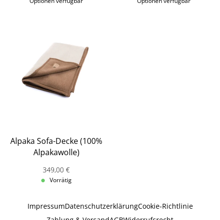
Optionen verfügbar
Optionen verfügbar
Alpaka Sofa-Decke (100%
Alpakawolle)
Verkaufspreis: 349,00 €
349,00 €
Vorrätig
Impressum
Datenschutzerklärung
Cookie-Richtlinie
Zahlung & Versand
AGB
Widerrufsrecht